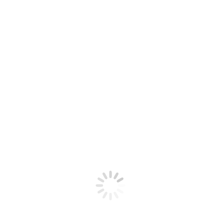
impresionantes y una rica…
Detalles
Abr
16
2024
Explorando Pedasí y Tonosí: Tesoros
Escondidos en la Costa Panameña