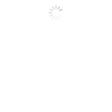
TIERRAS ALTAS
Destinos
,
Panamá
Transfer privado desde aeropuerto Tocumén a
Tierras Altas
View Details